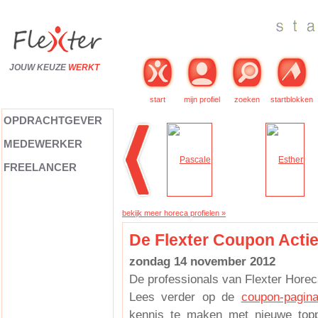
JOUW KEUZE
WERKT
start
mijn profiel
zoeken
startblokken
OPDRACHTGEVER
MEDEWERKER
FREELANCER
bekijk meer horeca profielen »
De Flexter Coupon Acti
zondag 14 november 2012
De professionals van Flexter Horeca
Lees verder op de
coupon-pagin
kennis te maken met nieuwe topp