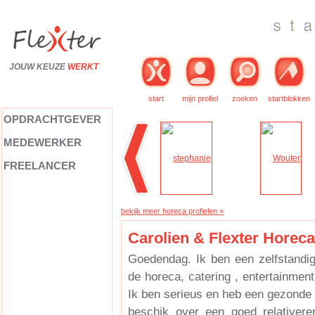
JOUW KEUZE
WERKT
start
mijn profiel
zoeken
startblokken
OPDRACHTGEVER
MEDEWERKER
FREELANCER
bekijk meer horeca profielen »
Carolien & Flexter Horeca
Goedendag. Ik ben een zelfstandi
de horeca, catering , entertainment
Ik ben serieus en heb een gezonde 
beschik over een goed relativere