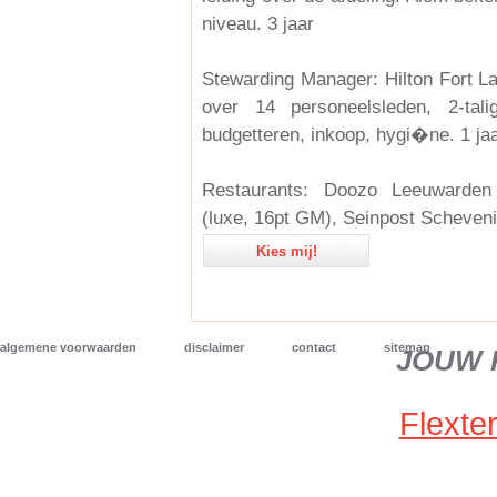
niveau. 3 jaar
Stewarding Manager: Hilton Fort L
over 14 personeelsleden, 2-ta
budgetteren, inkoop, hygi�ne. 1 ja
Restaurants: Doozo Leeuwarden
(luxe, 16pt GM), Seinpost Scheveni
Kies mij!
algemene voorwaarden
disclaimer
contact
sitemap
JOUW 
Flexter