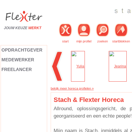
JOUW KEUZE
WERKT
start
mijn profiel
zoeken
startblokken
OPDRACHTGEVER
MEDEWERKER
FREELANCER
bekijk meer horeca profielen »
Stach & Flexter Horeca
Allround, oplossingsgericht, de p
georganiseerd en een echte people'
Mijn naam is Stach, inmiddels al zo