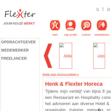
JOUW KEUZE
WERKT
start
mijn profiel
zoeken
startblokken
OPDRACHTGEVER
MEDEWERKER
FREELANCER
bekijk meer horeca profielen »
Henk & Flexter Horeca
Tijdens mijn verblijf van bijna 8 ja
een Restaurant en Hospitality consu
het adviseren aan diverse Hotel &
organisatie, training, menu�s sc