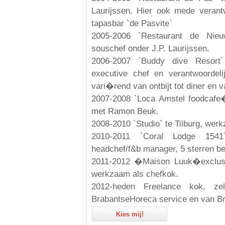
Laurijssen. Hier ook mede verant
tapasbar `de Pasvite`
2005-2006 `Restaurant de Nieu
souschef onder J.P. Laurijssen.
2006-2007 `Buddy dive Resort` 
executive chef en verantwoordel
vari�rend van ontbijt tot diner en 
2007-2008 `Loca Amstel foodcafe�
met Ramon Beuk.
2008-2010 `Studio` te Tilburg, wer
2010-2011 `Coral Lodge 154
headchef/f&b manager, 5 sterren b
2011-2012 �Maison Luuk�exclusi
werkzaam als chefkok.
2012-heden Freelance kok, zel
BrabantseHoreca service en van B
Kies mij!