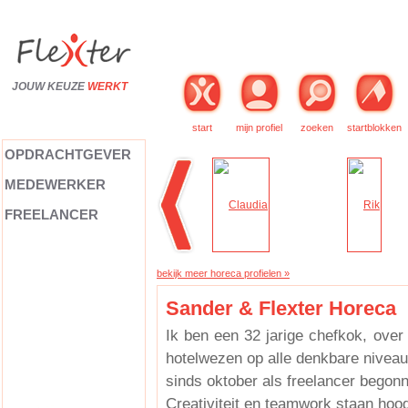
JOUW KEUZE
WERKT
start
mijn profiel
zoeken
startblokken
OPDRACHTGEVER
MEDEWERKER
FREELANCER
bekijk meer horeca profielen »
Sander & Flexter Horeca
Ik ben een 32 jarige chefkok, over 
hotelwezen op alle denkbare nivea
sinds oktober als freelancer begon
Creativiteit en teamwork staan hoog 