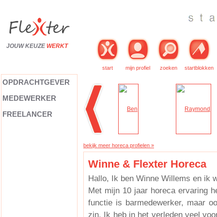
JOUW KEUZE
WERKT
start
mijn profiel
zoeken
startblokken
OPDRACHTGEVER
MEDEWERKER
FREELANCER
bekijk meer horeca profielen »
Winne & Flexter Horeca
Hallo, Ik ben Winne Willems en ik 
Met mijn 10 jaar horeca ervaring he
functie is barmedewerker, maar oo
zin. Ik heb in het verleden veel voo