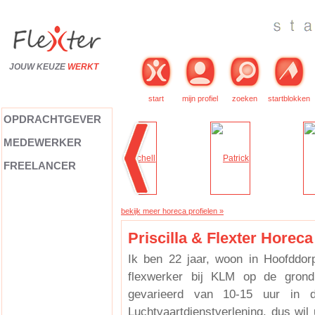
JOUW KEUZE
WERKT
start
mijn profiel
zoeken
startblokken
OPDRACHTGEVER
MEDEWERKER
FREELANCER
bekijk meer horeca profielen »
Priscilla & Flexter Horeca
Ik ben 22 jaar, woon in Hoofddor
flexwerker bij KLM op de grond
gevarieerd van 10-15 uur in 
Luchtvaartdienstverlening, dus wil u