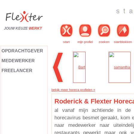
JOUW KEUZE
WERKT
start
mijn profiel
zoeken
startblokken
OPDRACHTGEVER
MEDEWERKER
FREELANCER
bekijk meer horeca profielen »
Roderick & Flexter Horec
al vanaf mijn achtiende in de
horecavirus besmet geraakt, kom e
naar medewerker naar uiteindeli
restaurants gewerkt maar ook v