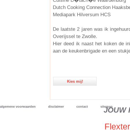
Cuisine D�tach�e Waardenburg
Dutch Cooking Connection Haaksb
Mediapark Hilversum HCS
De laatste 2 jaren was ik ingehuurd
Overijssel te Zwolle.
Hier deed ik naast het koken de i
aan de keukenbrigade en een stukj
Kies mij!
algemene voorwaarden
disclaimer
contact
sitemap
JOUW 
Flexter