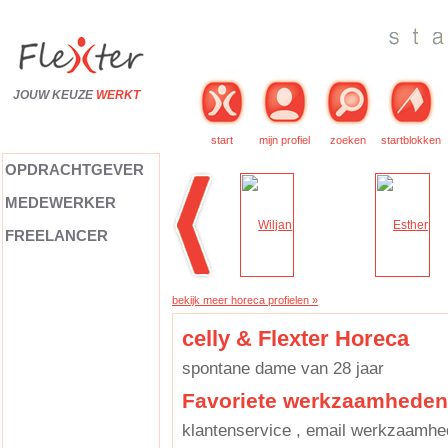
JOUW KEUZE
WERKT
start
mijn profiel
zoeken
startblokken
OPDRACHTGEVER
MEDEWERKER
FREELANCER
bekijk meer horeca profielen »
celly & Flexter Horeca
spontane dame van 28 jaar
Favoriete werkzaamheden
klantenservice , email werkzaamh