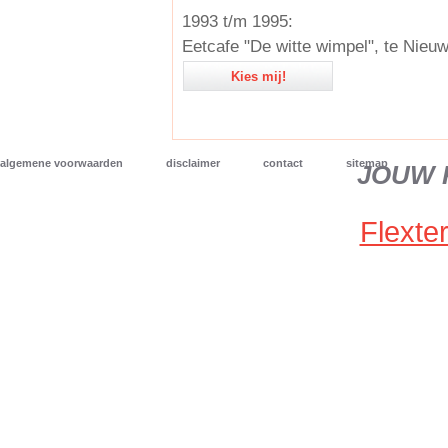
1993 t/m 1995:
Eetcafe "De witte wimpel", te Nieu
Kies mij!
algemene voorwaarden
disclaimer
contact
sitemap
JOUW 
Flexter