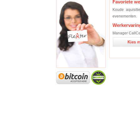
Favoriete w
Koude aquisiti
evenementen.
Werkervarin
Manager CallCen
Kies m