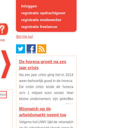
Inloggen
registratie opdrachtgever
registratie medewerker
registratie freelancer
Bel me nu!
help
De horeca groeit na zes
jaar crisis
Na zes jaar crisis ging het in 2014
weer behoorlijk goed in de horeca.
De crisis crisis koste de horeca
zo'n 1 miljard euro omzet. Veel
kleine ondernemers zijn getroffen
binnen deze branche, maar 2014
Mismatch op de
was eindelijk voor de meeste weer
arbeidsmarkt neemt toe
een p...
Volgens het UWV lijkt de mismatch