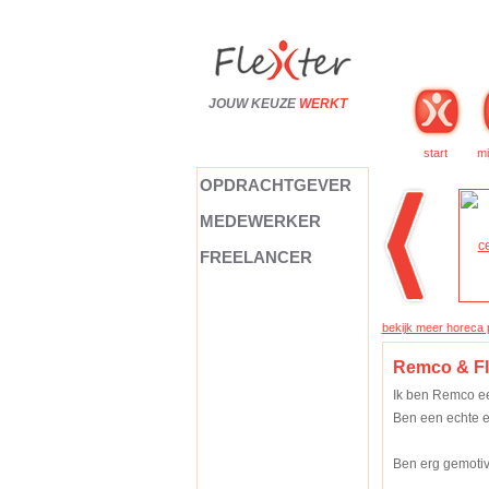
JOUW KEUZE
WERKT
start
mi
OPDRACHTGEVER
MEDEWERKER
FREELANCER
bekijk meer horeca p
Remco & Fl
Ik ben Remco ee
Ben een echte e
Ben erg gemotiv