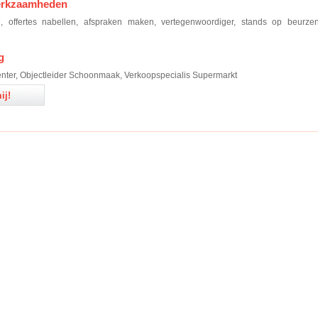
erkzaamheden
e, offertes nabellen, afspraken maken, vertegenwoordiger, stands op beurze
g
ter, Objectleider Schoonmaak, Verkoopspecialis Supermarkt
ij!