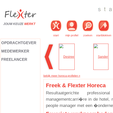
JOUW KEUZE
WERKT
start
mijn profiel
zoeken
startblokken
OPDRACHTGEVER
MEDEWERKER
FREELANCER
bekijk meer horeca profielen »
Freek & Flexter Horeca
Resultaatgerichte professio
managementcarri�re in de hotel, re
people manager met een �onderne