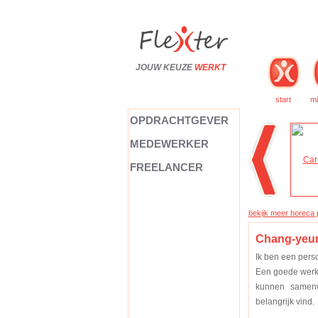
JOUW KEUZE
WERKT
start
mi
OPDRACHTGEVER
MEDEWERKER
FREELANCER
bekijk meer horeca p
Chang-yeun
Ik ben een pers
Een goede werks
kunnen samenwe
belangrijk vind.