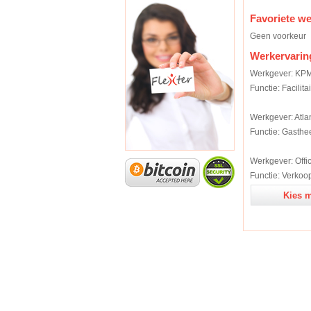
Favoriete w
Geen voorkeur
Werkervarin
Werkgever: KP
Functie: Facilit
Werkgever: Atlan
Functie: Gasthe
Werkgever: Offic
Functie: Verko
Kies m