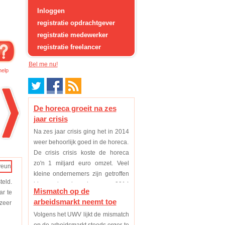
Inloggen
registratie opdrachtgever
registratie medewerker
registratie freelancer
Bel me nu!
help
De horeca groeit na zes
jaar crisis
Na zes jaar crisis ging het in 2014
weer behoorlijk goed in de horeca.
De crisis crisis koste de horeca
zo'n 1 miljard euro omzet. Veel
kleine ondernemers zijn getroffen
teld.
binnen deze branche, maar 2014
Mismatch op de
ar te
was eindelijk voor de meeste weer
arbeidsmarkt neemt toe
zeer
een p...
Volgens het UWV lijkt de mismatch