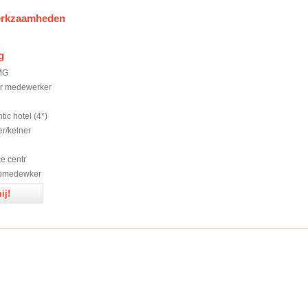
erkzaamheden
g
MG
air medewerker
tic hotel (4*)
er/kelner
e centr
opmedewker
ij!