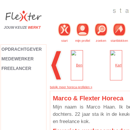
JOUW KEUZE
WERKT
start
mijn profiel
zoeken
startblokken
OPDRACHTGEVER
MEDEWERKER
FREELANCER
bekijk meer horeca profielen »
Marco & Flexter Horeca
Mijn naam is Marco Haan. Ik b
dochters. 22 jaar sta ik in de keu
en freelance kok.