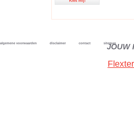
Kies mij!
algemene voorwaarden
disclaimer
contact
sitemap
JOUW 
Flexter