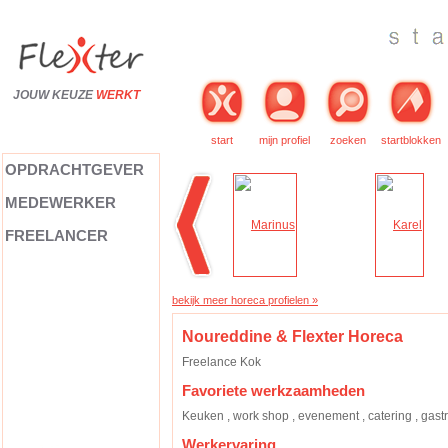
JOUW KEUZE
WERKT
start
mijn profiel
zoeken
startblokken
OPDRACHTGEVER
MEDEWERKER
FREELANCER
bekijk meer horeca profielen »
Noureddine & Flexter Horeca
Freelance Kok
Favoriete werkzaamheden
Keuken , work shop , evenement , catering , gastro
Werkervaring