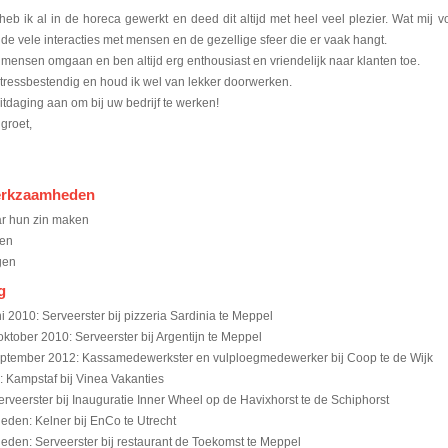
heb ik al in de horeca gewerkt en deed dit altijd met heel veel plezier. Wat mij v
 de vele interacties met mensen en de gezellige sfeer die er vaak hangt.
mensen omgaan en ben altijd erg enthousiast en vriendelijk naar klanten toe.
stressbestendig en houd ik wel van lekker doorwerken.
itdaging aan om bij uw bedrijf te werken!
 groet,
erkzaamheden
ar hun zin maken
nen
gen
g
i 2010: Serveerster bij pizzeria Sardinia te Meppel
ktober 2010: Serveerster bij Argentijn te Meppel
eptember 2012: Kassamedewerkster en vulploegmedewerker bij Coop te de Wijk
: Kampstaf bij Vinea Vakanties
rveerster bij Inauguratie Inner Wheel op de Havixhorst te de Schiphorst
eden: Kelner bij EnCo te Utrecht
heden: Serveerster bij restaurant de Toekomst te Meppel