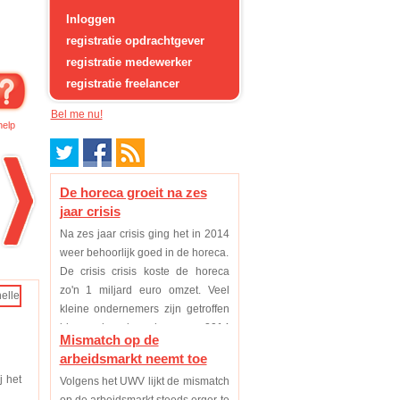
Inloggen
registratie opdrachtgever
registratie medewerker
registratie freelancer
Bel me nu!
help
De horeca groeit na zes
jaar crisis
Na zes jaar crisis ging het in 2014
weer behoorlijk goed in de horeca.
De crisis crisis koste de horeca
zo'n 1 miljard euro omzet. Veel
kleine ondernemers zijn getroffen
binnen deze branche, maar 2014
Mismatch op de
was eindelijk voor de meeste weer
arbeidsmarkt neemt toe
een p...
j het
Volgens het UWV lijkt de mismatch