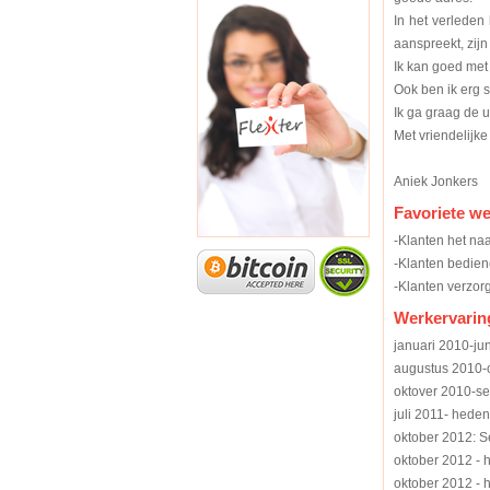
In het verleden 
aanspreekt, zijn
Ik kan goed met 
Ook ben ik erg 
Ik ga graag de u
Met vriendelijke
Aniek Jonkers
Favoriete w
-Klanten het na
-Klanten bedie
-Klanten verzor
Werkervarin
januari 2010-jun
augustus 2010-o
oktover 2010-s
juli 2011- heden
oktober 2012: Se
oktober 2012 - h
oktober 2012 - 