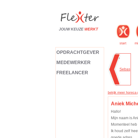
JOUW KEUZE
WERKT
start
mi
OPDRACHTGEVER
MEDEWERKER
FREELANCER
bekijk meer horeca p
Aniek Miche
Hallo!
Mijn naam is Ani
Momenteel heb ik
Ik houd zelf hee
goede adres.