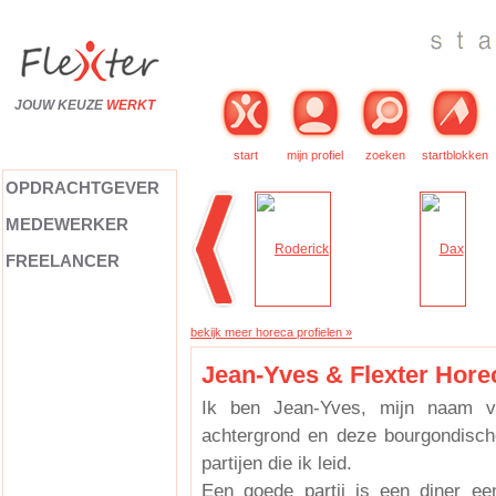
JOUW KEUZE
WERKT
start
mijn profiel
zoeken
startblokken
OPDRACHTGEVER
MEDEWERKER
FREELANCER
bekijk meer horeca profielen »
Jean-Yves & Flexter Hore
Ik ben Jean-Yves, mijn naam ve
achtergrond en deze bourgondisch
partijen die ik leid.
Een goede partij is een diner ee