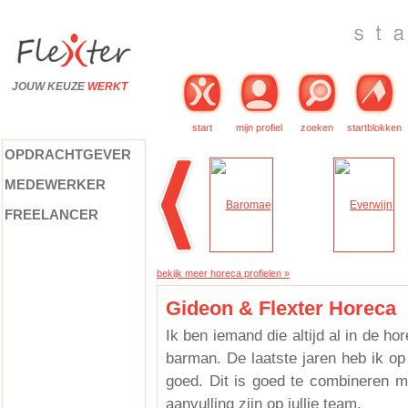
JOUW KEUZE
WERKT
start
mijn profiel
zoeken
startblokken
OPDRACHTGEVER
MEDEWERKER
FREELANCER
bekijk meer horeca profielen »
Gideon & Flexter Horeca
Ik ben iemand die altijd al in de ho
barman. De laatste jaren heb ik op 
goed. Dit is goed te combineren m
aanvulling zijn op jullie team.