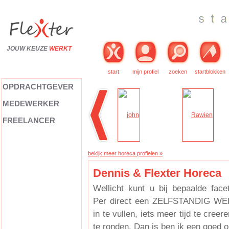
JOUW KEUZE
WERKT
start
mijn profiel
zoeken
startblokken
OPDRACHTGEVER
MEDEWERKER
FREELANCER
bekijk meer horeca profielen »
Dennis & Flexter Horeca
Wellicht kunt u bij bepaalde face
Per direct een ZELFSTANDIG W
in te vullen, iets meer tijd te creere
te ronden. Dan is ben ik een goed o