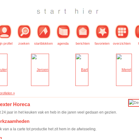
jn profiel
zoeken
startblokken
agenda
berichten
favorieten
overzichten
rofielen »
exter Horeca
t 24 jaar in het keuken vak en heb in die jaren veel gedaan en gezien.
erkzaamheden
uk van a la carte tot productie het zit hem in de afwisseling.
g