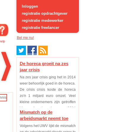
Inloggen
registratie opdrachtgever
registratie medewerker
registratie freelancer
Bel me nu!
help
De horeca groeit na zes
jaar crisis
Na zes jaar crisis ging het in 2014
weer behoorlijk goed in de horeca.
De crisis crisis koste de horeca
zo'n 1 miljard euro omzet. Veel
kleine ondernemers zijn getroffen
binnen deze branche, maar 2014
Mismatch op de
was eindelijk voor de meeste weer
arbeidsmarkt neemt toe
een p...
Volgens het UWV lijkt de mismatch