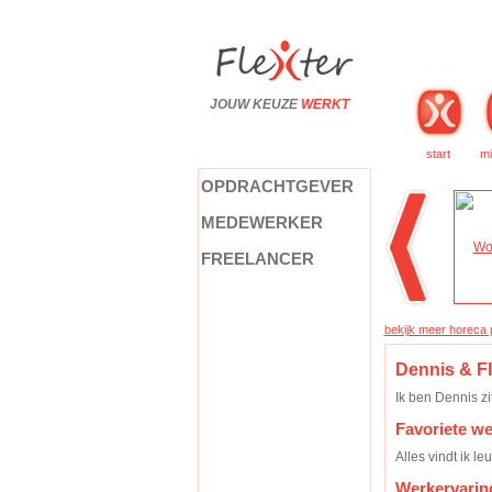
JOUW KEUZE
WERKT
start
mi
OPDRACHTGEVER
MEDEWERKER
FREELANCER
bekijk meer horeca p
Dennis & Fl
Ik ben Dennis zi
Favoriete w
Alles vindt ik le
Werkervarin