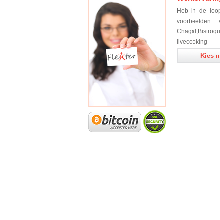
Heb in de loop
voorbeelden
Chagal,Bistroq
livecooking
Kies m