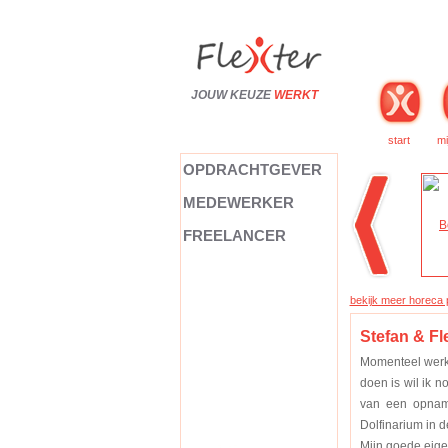
JOUW KEUZE
WERKT
start
mi
OPDRACHTGEVER
MEDEWERKER
FREELANCER
bekijk meer horeca p
Stefan & Fl
Momenteel werk 
doen is wil ik 
van een opname
Dolfinarium in 
Mijn goede eigen