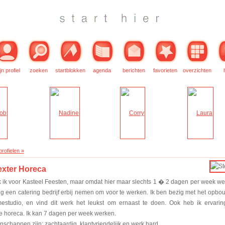
jn profiel
zoeken
startblokken
agenda
berichten
favorieten
overzichten
rofielen »
exter Horeca
ik voor Kasteel Feesten, maar omdat hier maar slechts 1 � 2 dagen per week we
nog een catering bedrijf erbij nemen om voor te werken. Ik ben bezig met het opb
studio, en vind dit werk het leukst om ernaast te doen. Ook heb ik ervaring
de horeca. Ik kan 7 dagen per week werken.
schappen zijn: zachtaardig, klantvriendelijk en werk hard.