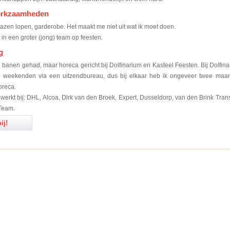
erkzaamheden
lazen lopen, garderobe. Het maakt me niet uit wat ik moet doen.
k in een groter (jong) team op feesten.
g
 banen gehad, maar horeca gericht bij Dolfinarium en Kasteel Feesten. Bij Dolfin
en weekenden via een uitzendbureau, dus bij elkaar heb ik ongeveer twee maa
oreca.
werkt bij: DHL, Alcoa, Dirk van den Broek, Expert, Dusseldorp, van den Brink Tran
Team.
ij!