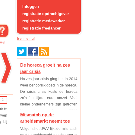
Inloggen
registratie opdrachtgever
registratie medewerker
registratie freelancer
Bel me nu!
help
De horeca groeit na zes
jaar crisis
Na zes jaar crisis ging het in 2014
weer behoorlijk goed in de horeca.
De crisis crisis koste de horeca
zo'n 1 miljard euro omzet. Veel
kleine ondernemers zijn getroffen
rk te
binnen deze branche, maar 2014
Mismatch op de
ouwen
was eindelijk voor de meeste weer
arbeidsmarkt neemt toe
 bij
een p...
Volgens het UWV lijkt de mismatch