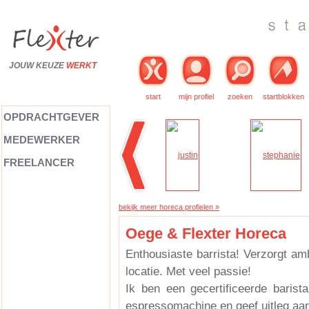
JOUW KEUZE
WERKT
start
mijn profiel
zoeken
startblokken
OPDRACHTGEVER
MEDEWERKER
FREELANCER
bekijk meer horeca profielen »
Oege & Flexter Horeca
Enthousiaste barrista! Verzorgt amb
locatie. Met veel passie!
Ik ben een gecertificeerde barista
espressomachine en geef uitleg aan