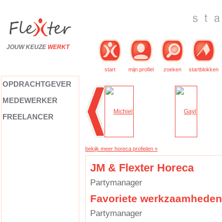
JOUW KEUZE
WERKT
start
mijn profiel
zoeken
startblokken
OPDRACHTGEVER
MEDEWERKER
FREELANCER
bekijk meer horeca profielen »
JM & Flexter Horeca
Partymanager
Favoriete werkzaamheden
Partymanager