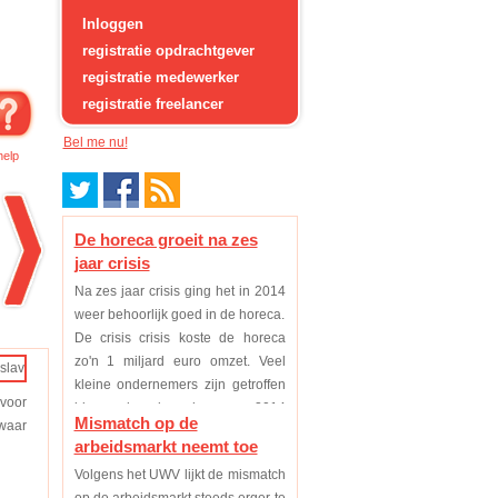
Inloggen
registratie opdrachtgever
registratie medewerker
registratie freelancer
Bel me nu!
help
De horeca groeit na zes
jaar crisis
Na zes jaar crisis ging het in 2014
weer behoorlijk goed in de horeca.
De crisis crisis koste de horeca
zo'n 1 miljard euro omzet. Veel
kleine ondernemers zijn getroffen
voor
binnen deze branche, maar 2014
Mismatch op de
 waar
was eindelijk voor de meeste weer
arbeidsmarkt neemt toe
een p...
Volgens het UWV lijkt de mismatch