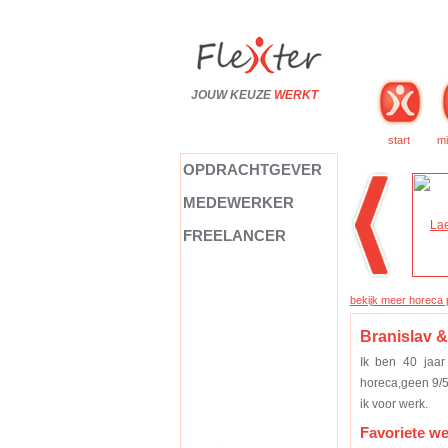
JOUW KEUZE
WERKT
start
mi
OPDRACHTGEVER
MEDEWERKER
FREELANCER
bekijk meer horeca p
Branislav &
Ik ben 40 jaar
horeca,geen 9/5
ik voor werk.
Favoriete w