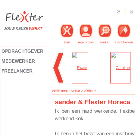
JOUW KEUZE
WERKT
start
mijn profiel
zoeken
startblokken
OPDRACHTGEVER
MEDEWERKER
FREELANCER
bekijk meer horeca profielen »
sander & Flexter Horeca
Ik ben een hard werkende, flexibe
werkend kok.
Ik ben in het bezit van een inschri