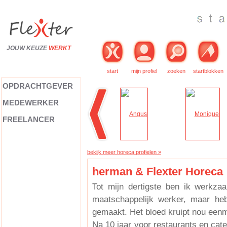
JOUW KEUZE
WERKT
start
mijn profiel
zoeken
startblokken
OPDRACHTGEVER
MEDEWERKER
FREELANCER
bekijk meer horeca profielen »
herman & Flexter Horeca
Tot mijn dertigste ben ik werkza
maatschappelijk werker, maar he
gemaakt. Het bloed kruipt nou een
Na 10 jaar voor restaurants en cat