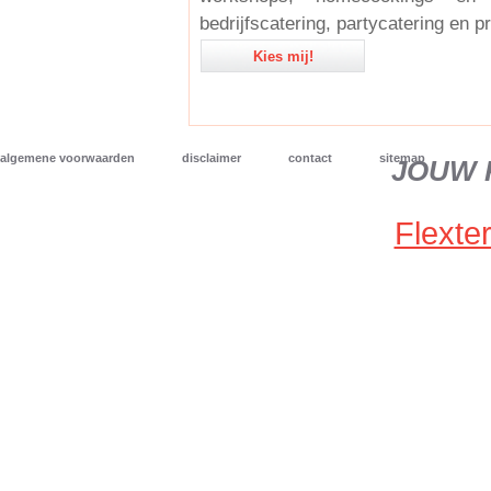
bedrijfscatering, partycatering en p
Kies mij!
algemene voorwaarden
disclaimer
contact
sitemap
JOUW 
Flexter