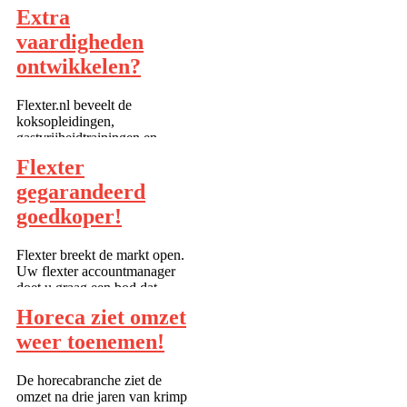
termijn? Trek een BLIK talent
Extra
open! ...
vaardigheden
ontwikkelen?
Flexter.nl beveelt de
koksopleidingen,
gastvrijheidtrainingen en
specialistentrainingen van
Flexter
Fred Colli en TV-kok Robert
Verweij van het Culinair
gegarandeerd
centrum Beverwijk van harte
goedkoper!
aan. Ben jij als
horecamedewerker of
freelancer geïnte...
Flexter breekt de markt open.
Uw flexter accountmanager
doet u graag een bod dat
goedkoper en beter is dan uw
Horeca ziet omzet
huidige bureau. Bovendien is
Flexter sneller, effiënter en
weer toenemen!
spreekt de betere
medewerkers en freelancers
De horecabranche ziet de
aan! Welkom bij arb...
omzet na drie jaren van krimp