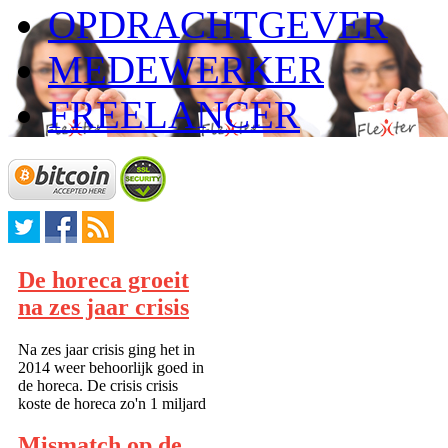
OPDRACHTGEVER
MEDEWERKER
FREELANCER
De horeca groeit
na zes jaar crisis
Na zes jaar crisis ging het in
2014 weer behoorlijk goed in
de horeca. De crisis crisis
koste de horeca zo'n 1 miljard
euro omzet. Veel kleine
ondernemers zijn getroffen
Mismatch op de