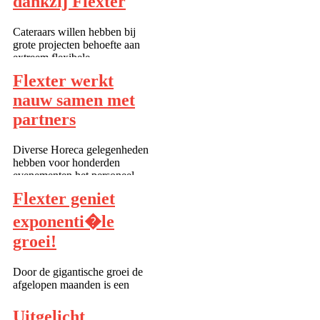
dankzij Flexter
opdrachtgevers en het
Flexter-t...
Cateraars willen hebben bij
grote projecten behoefte aan
extreem flexibele
personeelsinzet. Met Flexter
Flexter werkt
kiest de opdrachtgever zelf op
basis van onder andere
nauw samen met
vaardigheden en
partners
beschikbaarheid het juiste
team. Dus als het écht bela...
Diverse Horeca gelegenheden
hebben voor honderden
evenementen het personeel
voor de publiekscatering bij
Flexter geniet
ons ingehuurd. Daar zitten
veel nieuwe en ervaren
exponenti�le
talenten bij die in de
groei!
partycatering, hotels, cafés en
restaurants hun mannetj...
Door de gigantische groei de
afgelopen maanden is een
nieuwe server geinstalleerd.
Een dergelijke groei in enkele
Uitgelicht