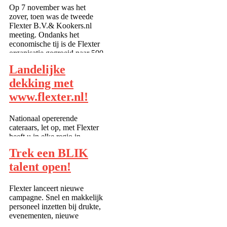
uit te voeren. Zelf het last
Op 7 november was het
minite bijplaatsen van...
zover, toen was de tweede
Flexter B.V.& Kookers.nl
meeting. Ondanks het
economische tij is de Flexter
organisatie gegroeid naar 500
medewerkers en freelancers
Landelijke
in 1,5 jaar. Flexter.nl beheert
inmiddels voo...
dekking met
www.flexter.nl!
Nationaal opererende
cateraars, let op, met Flexter
heeft u in elke regio in
Nederland personeel
Trek een BLIK
beschikbaar. Deze week staan
onze toppers in: Veldhoven,
talent open!
Woerden, Zoetermeer,
Nieuwegein, Oss, Den Haag,
Flexter lanceert nieuwe
Rotterdam, Beverwijk, Den
campagne. Snel en makkelijk
...
personeel inzetten bij drukte,
evenementen, nieuwe
projecten of voor de langere