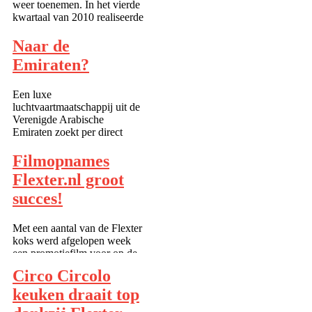
weer toenemen. In het vierde
kwartaal van 2010 realiseerde
de sector een 3,7 procent
hogere omzet dan een jaar
Naar de
eerder. Het is de eerste
Emiraten?
volumegroei sinds het derde
kwartaal van 2007, b...
Een luxe
luchtvaartmaatschappij uit de
Verenigde Arabische
Emiraten zoekt per direct
mensen die voor een wat
langere periode naar het
Filmopnames
Midden Oosten willen
Flexter.nl groot
vliegen.Wil jij werken aan
boord van vliegtuigen, of in
succes!
luxe resorts en 5 sterren hot...
Met een aantal van de Flexter
koks werd afgelopen week
een promotiefilm voor op de
website opgenomen. De hele
Circo Circolo
dag werd gefilmd, gekookt en
gelachen. Het was een mooie
keuken draait top
gelegenheid om collega’s,