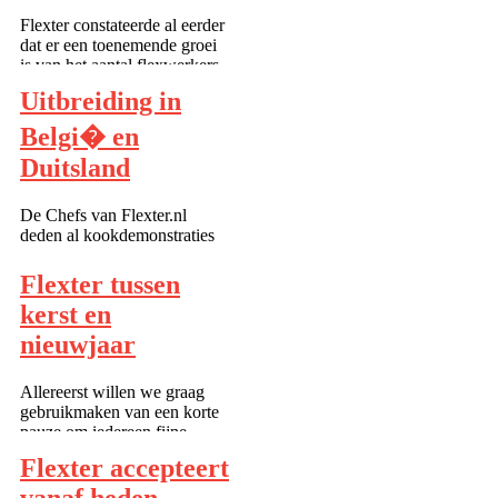
Flexter constateerde al eerder
dat er een toenemende groei
is van het aantal flexwerkers.
Ook constateerde nu TNO
Uitbreiding in
dat het aantal flexwerkers de
komende jaren fors zal
Belgi� en
toenemen. Vorig jaar
Duitsland
wasgemiddeld één op de vier
werknemers...
De Chefs van Flexter.nl
deden al kookdemonstraties
in België in 2012 en
2013. Dat werd ook door
Flexter tussen
onze internationale klanten
kerst en
opgemerkt, zodoende zullen
in jannuari 2014 de eerste
nieuwjaar
kookdemonstratiechefs in
Berlijn, Hamburg en
Allereerst willen we graag
Frankfu...
gebruikmaken van een korte
pauze om iedereen fijne
kerstdagen te wensen. Daarbij
Flexter accepteert
in het bijzonder al die
medewerkers die tijdens de
vanaf heden