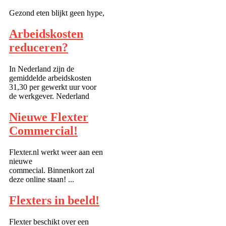
Gezond eten blijkt geen hype,
maar een duurzame trend:
mensen zijn zich steeds meer
Arbeidskosten
bewust van het belang van
reduceren?
goed eten. Ook bij bedrijven
is de trend doorgedrongen; de
kroket krijgt steeds minder
In Nederland zijn de
een prominente plek, groente
gemiddelde arbeidskosten
en fruit wo...
31,30 per gewerkt uur voor
de werkgever. Nederland
staat daarmee op de zesde
plaats van de Europese
Nieuwe Flexter
ranglijst van arbeidskosten, zo
Commercial!
bericht het FD. Door het
juiste personeel in te zetten
indien ...
Flexter.nl werkt weer aan een
nieuwe
commecial. Binnenkort zal
deze online staan! ...
Flexters in beeld!
Flexter beschikt over een