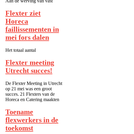
Aan de werving van vast
personeel worden hele
assesments gewijd. Dit,
Flexter ziet
terwijl een zelfstandige vaak
Horeca
na enkele gesprekken aan de
slag gaat in voor de
faillissementen in
onderneming belangrijke
mei fors dalen
processen. Flexter kijkt verder
en biedt in samenwerking met
part...
Het totaal aantal
faillissementen van bedrijven
en instellingen is in mei met
Flexter meeting
33 procent gedaald ten
Utrecht succes!
opzichte van dezelfde maand
een jaar geleden. Het is de
grootste daling in één maand
De Flexter Meeting in Utrecht
in twee jaar tijd! In totaal
op 21 mei was een groot
gingen in m...
succes. 21 Flexters van de
Horeca en Catering maakten
kennis met een nieuwe
opdrachtgever. Wij wensen u
Toename
veel werkplezier!...
flexwerkers in de
toekomst