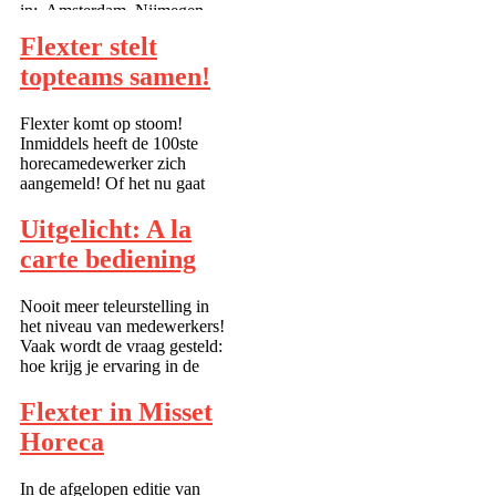
in: Amsterdam, Nijmegen,
Utrecht,
Flexter stelt
Rotterdam, Ijsselstein,
Gaanderen, Ede, Zevenaar,
topteams samen!
Leusden, Huissen,
Bodegraven, Leiden, Heerde,
Flexter komt op stoom!
Serooskerke, Oosterhout,
Inmiddels heeft de 100ste
Weert, Zoetermeer, V...
horecamedewerker zich
aangemeld! Of het nu gaat
om: Het inzetten van
bevlogen demonstratiekoks
Uitgelicht: A la
voor een
carte bediening
apparatuurproducent, voor het
geven van
kookdemonstraties.
Nooit meer teleurstelling in
Spoedplanning van
het niveau van medewerkers!
horecapers...
Vaak wordt de vraag gesteld:
hoe krijg je ervaring in de
horeca? Nou, door stapje
voor stapje meer te leren van
Flexter in Misset
de bediening, het Flexter
Horeca
talentbeheersysteem kent bij
taken 5 niveaus:...
In de afgelopen editie van