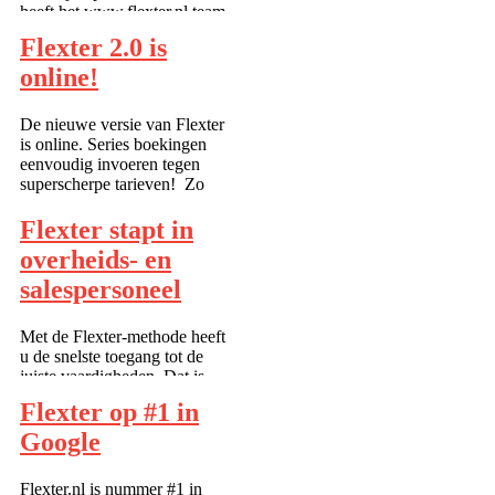
heeft het www.flexter.nl team
zoeken op afstand mogelijk
Flexter 2.0 is
gemaakt. Het was een grote
klus om Euclidean Distance
online!
algoritmes te verwerken in de
zoekresultaten. U kunt nu niet
De nieuwe versie van Flexter
alleen ...
is online. Series boekingen
eenvoudig invoeren tegen
superscherpe tarieven! Zo
heeft u de zekerheid dat alles
geregeld is. Flexter heeft een
Flexter stapt in
nog beter beveiligingssysteem
overheids- en
van persoonsinformatie...
salespersoneel
Met de Flexter-methode heeft
u de snelste toegang tot de
juiste vaardigheden. Dat is
natuurlijk ideaal om te
Flexter op #1 in
voldoen aande toenemende
vraag naar snel en kort.
Google
inzetbare medewerkers voor
projecten binnen
Flexter.nl is nummer #1 in