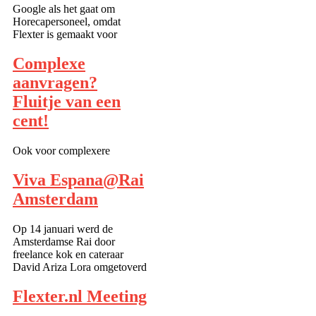
overheidinstanties. Twee
Google als het gaat om
ervaren P&am...
Horecapersoneel, omdat
Flexter is gemaakt voor
professionals. Op
www.flexter,nl vindt u
Complexe
professionele horeca en
aanvragen?
cateringpersoneel. Van
Management niveau tot
Fluitje van een
operationeel uitvoerend. Al...
cent!
Ook voor complexere
projecten zoals nieuwe
horecaconcepten, nieuwe
Viva Espana@Rai
cateringlocaties kunt u bij de
Amsterdam
professionals van Flexter.nl
terecht. Toen bijvoorbeeld
een landelijk opererende
Op 14 januari werd de
keten van kwaliteit- en
Amsterdamse Rai door
servicegerichte keukenzaken
freelance kok en cateraar
koks do...
David Ariza Lora omgetoverd
tot een klein stukje Spanje.
Natuurlijk was er een team
Flexter.nl Meeting
van Flexter.nl om alles goed