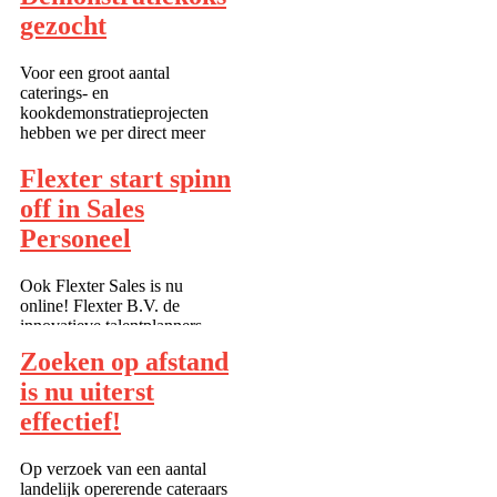
bedrijven willen immers op
gezocht
de valreep nog iets leuks doen
met hun personeel. Ook zijn
Voor een groot aantal
er veel feestdagen waarbij
caterings- en
he...
kookdemonstratieprojecten
hebben we per direct meer
demonstratiekoks nodig.
Daarom willen we graag alle
Flexter start spinn
koks met ervaring op het
off in Sales
gebied van
kookdemonstraties vragen
Personeel
zich te melden en hun agenda
up-to-da...
Ook Flexter Sales is nu
online! Flexter B.V. de
innovatieve talentplanners
lanceren weer een nieuwe
Zoeken op afstand
spinn-off. Flexter Sales, ben
jij ambitieus op Sales en
is nu uiterst
Accountmanagementgebied?
effectief!
Schrijf je nu in bij de snelst
groeiende talentplanner...
Op verzoek van een aantal
landelijk opererende cateraars