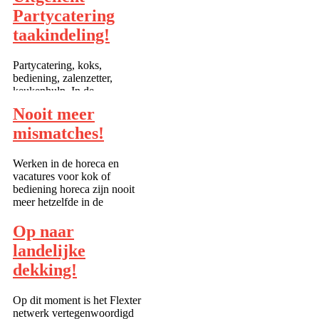
maanden tijd had niemand
Partycatering
verwacht. Goed nieuws voor
de horeca en cateringbranche
taakindeling!
die sterk blijkt te herstellen.
Ook uit ...
Partycatering, koks,
bediening, zalenzetter,
keukenhulp. In de
partycatering zijn de taken op
Nooit meer
Flexter als volgt ingedeeld:
zoek dus direct op
mismatches!
vaardigheden van
medewerkers en wees nooit
Werken in de horeca en
meer teleurgesteld in het
vacatures voor kok of
niveau van
bediening horeca zijn nooit
oproepmedewerkers....
meer hetzelfde in de
partycatering, een hotel of
restaurant. Want voor koks,
Op naar
bediening en
landelijke
cateringmedewerkers is er nu
www.flexter.nl. Een uitkomst
dekking!
om de meeste f...
Op dit moment is het Flexter
netwerk vertegenwoordigd