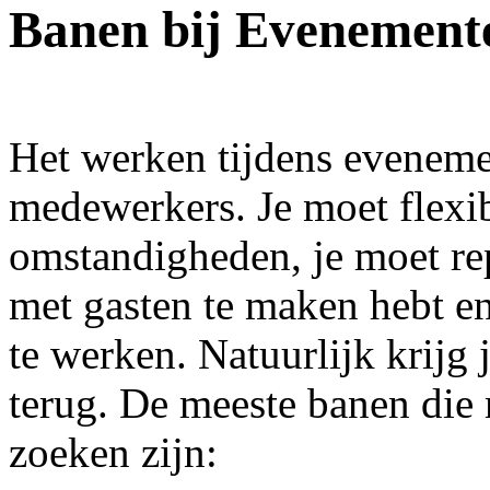
hard gewerkt aan het nieuwe
Banen bij Evenement
systeem van Flexter. Vanaf
heden zijn we volledig
operationeel en kan iedereen
genieten van een uniek
concept waarmee
opdrachtgevers,...
Het werken tijdens eveneme
medewerkers. Je moet flexib
omstandigheden, je moet repr
met gasten te maken hebt en
te werken. Natuurlijk krijg 
terug. De meeste banen die
zoeken zijn: