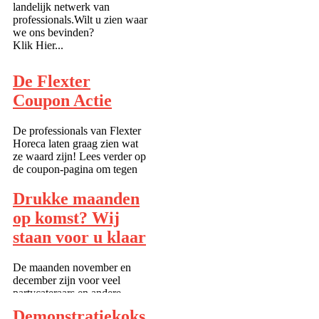
landelijk netwerk van
professionals.Wilt u zien waar
we ons bevinden?
Klik Hier...
De Flexter
Coupon Actie
De professionals van Flexter
Horeca laten graag zien wat
ze waard zijn! Lees verder op
de coupon-pagina om tegen
een een gereduceerde prijs
kennis te maken met nieuwe
Drukke maanden
toppers voor uw team of
op komst? Wij
neem vrijblijvend contact met
ons op! ...
staan voor u klaar
De maanden november en
december zijn voor veel
partycateraars en andere
horecagelegenheden een erg
Demonstratiekoks
drukke periode. Veel